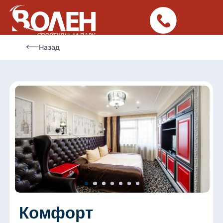
Назад
Комфорт
расширенный
, 22 м²
Светлый двухместный номер с двумя
полутороспальными кроватями