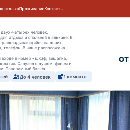
ия отдыха
Проживание
Контакты
двух-четырех человек.
для отдыха и спальней в алькове. В
н, раскладывающийся на двоих,
р, телефон. В нише расположена
от
 входе в номер - шкаф, вешалка,
окрытие. Санузел с душем, феном и
и. Панорамный балкон.
тей
1 комната
До 4 человек